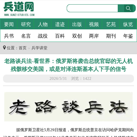
要闻
研究
人物
遗迹
出版
视频
艺苑
纵览
兵书
名言
战役
百科
双创
两岸
期刊
年鉴
位置：
首页
兵学讲堂
＞
老路谈兵法-看世界：俄罗斯将袭击总统官邸的无人机
残骸移交美国，或是对泽连斯基本人下手的信号
2026/5/31 浏览：1422
据俄罗斯卫星社
5
月
29
日报道，俄罗斯总统普京在访问哈萨克期间向