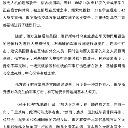
波无人机的连续攻击，宿舍楼崩塌。当时，
86
名
14
岁至
18
岁的未成年学生
正在宿舍内休息，被全部埋在废墟之中。经紧急搜救，
21
名学生遇难，
42
人身受重伤。俄罗斯指控乌方策划和实施了这次袭击，并很快对乌克兰首
都基辅进行了猛烈打击。
随后，俄方直接通知美国，俄罗斯将对乌克兰袭击平民和民用设施
的恐怖行为进行大规模报复，对基辅的军事设施进行系统性、连续性打
击，建议美国撤走在基辅的外交人员，同时告知西方国家的外交人员撤离
基辅。俄方表示，对基辅的大规模打击随时都可能展开。种种迹象表明，
普京不再克制，一场突破禁区和红线的军事打击已箭在弦上，基辅很可能
会变成死城，中心区将变成废墟。
俄方这个时候拿总统官邸遭袭说事，分明是一种对外宣示：俄罗斯
升级对乌克兰的军事打击，有可能要拿泽连斯基本人祭刀。
●
《孙子兵法
九地篇》曰：
“
故为兵之事，在于顺详敌之意，并敌一
向，千里杀将，此谓巧能成事者也。
”
然而，袭杀一国总统毕竟非同寻常，
必然会引起美国和欧洲国家的强烈反应。俄方将袭击瓦尔代总统官邸的无
人机残骸移交给美国进行鉴定，醉翁之意不在酒，真实目的大概有两个：