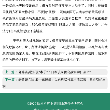
一是借此向美国传递信息，俄方要对泽连斯基本人动手了。同时，提醒美
国及西方不要大惊小怪，不要搞
“
双标
”
，既然美国可以袭杀伊朗最高领袖，
俄罗斯就可以袭杀乌克兰总统。二是告诉美国和全世界，既然乌克兰要袭
杀俄罗斯总统普京，那么俄罗斯就可以
“
以其人之道，还治其人之身
”
，
“
合
法
”
打击乌克兰总统泽连斯基。
至于对无人机残骸的鉴定，俄罗斯早就拿出了确凿证据，随时会将
相关数据公布于世，所谓让美国
“
鉴定
”
，不过是让美国相信，乌克兰袭击俄
总统官邸确定无疑。现在球已踢到美国脚下，不管美国怎样出脚，俄罗斯
的目的已经达到了。接下来，需要泽连斯基格外小心了。
上一篇：
老路谈兵法-说“本子”：日本该向俄乌战场学什么？”
下一篇：
老路谈兵法-看中东烽烟：以色列猛打真主党武装，意在引蛇出
洞
©2026 版权所有 兵道网|山东孙子研究会
邮箱：sunziyanjiuhui@163.com