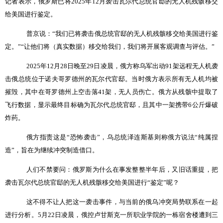
记者表示，俄罗斯已将
2025
年
12
月袭击瓦尔代总统官邸的无人机残骸移交
给美国进行鉴定。
普京说：
“
我们已将袭击俄总统官邸的无人机残骸移交给美国进行鉴
定。
”“
让他们将（真实数据）移交给我们，我们将开展客观调查与评估。
”
2025
年
12
月
28
日晚至
29
日凌晨，俄方称乌军出动
91
架远程无人机袭
击俄总统位于诺夫哥罗德州的瓦尔代官邸。当时俄方表示所有无人机均被
摧毁，其中在哥罗德州上空击落
41
架，无人员伤亡。俄方从残骸中提取了
飞行数据，显示最终目标确为瓦尔代总统官邸，且其中一架携带
6
公斤爆破
炸药。
俄方指责这是
“
恐怖袭击
”
，乌总统泽连斯基则称俄方说法
“
纯属捏
造
”
，旨在为继续冲突制造借口。
人们不禁要问：俄罗斯为什么在事发整整半年后，又旧话重提，把
袭击瓦尔代总统官邸的无人机残骸移交给美国进行
“
鉴定
”
呢？
这不得不让人把这一袭击事件，与当前的俄乌冲突局势联系在一起
进行分析。
5
月
22
日凌晨，俄控卢甘斯克一所职业学院的一栋宿舍楼遭到三