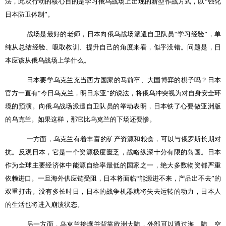
法，此次行动的核心目的是学习俄乌战场上出现的新型作战方式，以
“
强化
日本防卫体制
”
。
战场是最好的老师，日本向俄乌战场派遣自卫队员
“
学习经验
”
，单
纯从总结经验、吸取教训、提升自己的角度来看，似乎没错。问题是，日
本应该从俄乌战场上学什么。
日本要学乌克兰充当西方国家的马前卒、大国博弈的棋子吗？日本
官方一直有
“
今日乌克兰，明日东亚
”
的说法，将俄乌冲突视为对自身安全环
境的预演。向俄乌战场派遣自卫队员的举动表明，日本铁了心要做亚洲版
的乌克兰。如果这样，那它比乌克兰的下场还要惨。
一方面，乌克兰有着丰富的矿产资源和粮食，可以与俄罗斯长期对
抗。反观日本，它是一个资源极度匮乏，战略纵深十分有限的岛国。日本
作为全球主要经济体中能源自给率最低的国家之一，绝大多数物资都严重
依赖进口。一旦海外供应链受阻，日本将面临
“
能源进不来，产品出不去
”
的
双重打击。没有多长时日，日本的战争机器就将失去运转的动力，日本人
的生活也将进入崩溃状态。
另一方面，乌克兰接壤并背靠欧洲大陆，外部可以通过海、陆、空