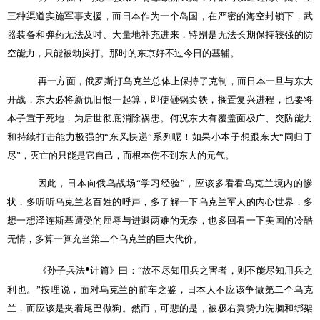
三种渠道实施军事支援，而日本作为一个岛国，在严密的海空封锁下，武
器装备和弹药无法及时、大量地补充进来，特别是无法长期保持较强的防
空能力，只能被动挨打。那时的东京好不过今日的基辅。
再一方面，俄罗斯打乌克兰总体上保持了克制，而日本一旦与东大
开战，东大必将新仇旧恨一起算，即使砸锅卖铁，搁置复兴进程，也要将
本子置于死地，为后世彻底消除祸患。何况东大有覆盖面极广、突防能力
和持续打击能力极强的
“
东风快递
”
系列呢！如果小本子想跟东大
“
同归于
尽
”
，灭亡的只能是它自己，而根本伤不到东大的元气。
因此，日本向俄乌战场
“
学习经验
”
，应该多看看乌克兰境内的惨
状，多听听乌克兰老百姓的呼声，多了解一下乌克兰军人的内心世界，多
想一想泽连斯基遭受的屈辱与进退两难的无奈，也多回看一下美国的冷酷
无情，多算一算充当第二个乌克兰的巨大代价。
●
《孙子兵法
计篇》曰：
“
故不尽知用兵之害者，则不能尽知用兵之
利也。
”
按理说，面对乌克兰的前车之鉴，日本人不应该争做第二个乌克
兰，而应该是夹着尾巴做狗。然而，可悲的是，被极右翼势力洗脑和绑架