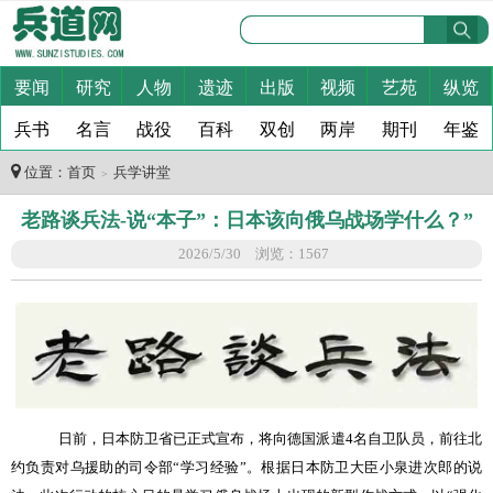
要闻
研究
人物
遗迹
出版
视频
艺苑
纵览
兵书
名言
战役
百科
双创
两岸
期刊
年鉴
位置：
首页
兵学讲堂
＞
老路谈兵法-说“本子”：日本该向俄乌战场学什么？”
2026/5/30 浏览：1567
日前，日本防卫省已正式宣布，将向德国派遣
4
名自卫队员，前往北
约负责对乌援助的司令部
“
学习经验
”
。根据日本防卫大臣小泉进次郎的说