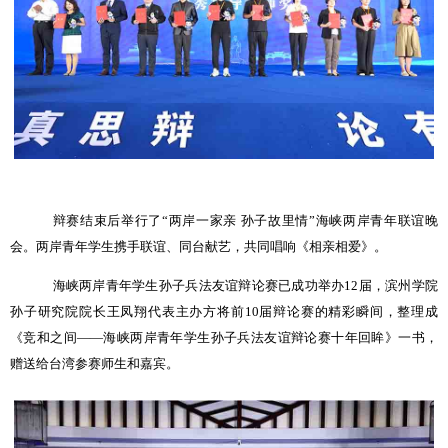
辩赛结束后举行了
“
两岸一家亲 孙子故里情
”
海峡两岸青年联谊晚
会。两岸青年学生携手联谊、同台献艺，共同唱响《相亲相爱》。
海峡两岸青年学生孙子兵法友谊辩论赛已成功举办
12
届，
滨州学院
孙子研究院院长王凤翔代表
主办方将前
10
届辩论赛的精彩瞬间，整理成
《竞和之间
——
海峡两岸青年学生孙子兵法友谊辩论赛十年回眸》一书，
赠送给台湾参赛师生和嘉宾。