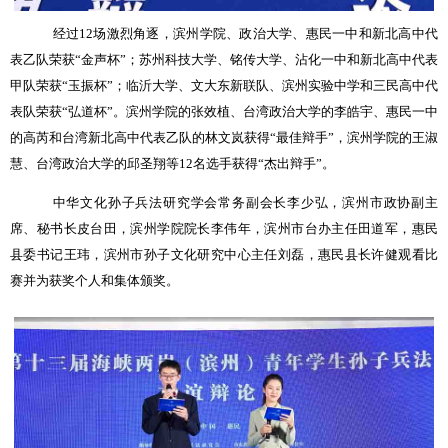
经过
12
场激烈角逐，滨州学院、政治大学、惠民一中和新北高中代
表乙队荣获“金声杯”；苏州科技大学、铭传大学、沾化一中和新北高中代表
甲队荣获“玉振杯”；临沂大学、文大东新联队、滨州实验中学和三民高中代
表队荣获“弘道杯”。滨州学院的张效植、台湾政治大学的李皓宇、惠民一中
的高芮和台湾新北高中代表乙队的林文岚获得“最佳辩手”，滨州学院的王淑
慧、台湾政治大学的邱圣翔等
12
名选手获得“杰出辩手”。
中华文化孙子兵法研究学会常务副会长李少弘，滨州市政协副主
席、秘书长皮台田，滨州学院院长李伟年，滨州市台办主任田道军，惠民
县委书记王玮，滨州市孙子文化研究中心主任刘磊，惠民县长许健观看比
赛并为获奖个人和集体颁奖。