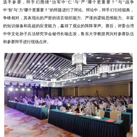
选手参赛，辩手们围绕
“治军中‘仁’与‘严’哪个更重要？”
与
“战争
中‘智’与‘力’哪个更重要？”
的辩题进行了辩论。辩论中，辩手们引经据典，
争锋相对，其表现出的严密的语言组织能力、严谨的逻辑思维能力、丰富
的知识储备和高超的应变能力，赢得了观众的阵阵掌声。赛后，评委台湾
中华文化孙子兵法研究学会秘书长喻志攻，鲁东大学教授周兴对参赛队伍
和参赛辩手进行现场点评。